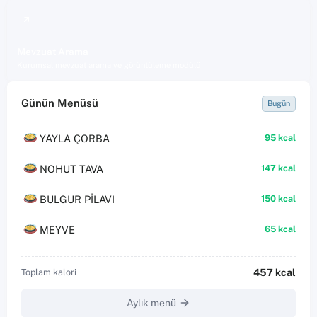
Mevzuat Arama
Kurumsal mevzuat arama ve görüntüleme modülü
Günün Menüsü
Bugün
YAYLA ÇORBA
95 kcal
NOHUT TAVA
147 kcal
BULGUR PİLAVI
150 kcal
MEYVE
65 kcal
457 kcal
Toplam kalori
Aylık menü