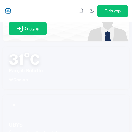
ÇANKIRI KARATEKIN ÜNIVERSITESI
Giriş yap
ÇAKÜ Portal'a hoş geldiniz
Giriş yap
31°C
Parçalı Bulutlu
Çankırı
UBYS